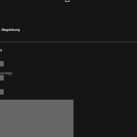
k
r
tsApp
eilen
,
Magdeburg
n
benötigt)