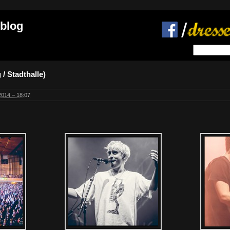
 blog
/ Stadthalle)
014 – 18:07