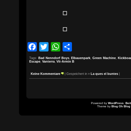
Facebook
Twitter
WhatsApp
Teilen
Tags:
Bad Nenndorf Boys
,
Elbauenpark
,
Green Machine
,
Kickboar
Escape
,
Vanterra
,
Vit-Armin B
Keine Kommentare
| Gespeichert in »
La ques el buntes
|
Powered by
WordPress
.
Bei
Theme by
Blog Oh Blog