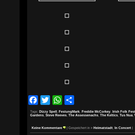
Facebook
Twitter
WhatsApp
Teilen
Tags:
Dizzy Spell
,
FestungMark
,
Freddie McCorkey
,
Irish Folk Fest
Gardens
,
Steve Reeves
,
The Assessenachs
,
The Keltics
,
Tus Nua
,
Keine Kommentare
| Gespeichert in »
Heimatstadt
,
In Concert
|