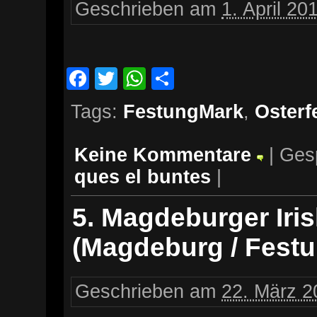
Geschrieben am
1. April 20
Facebook
Twitter
WhatsApp
Teilen
Tags:
FestungMark
,
Osterf
Keine Kommentare
| Ges
ques el buntes
|
5. Magdeburger Iris
(Magdeburg / Fest
Geschrieben am
22. März 2