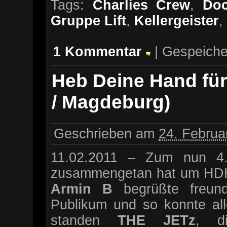
Tags:
Charlies Crew
,
Do
Gruppe Lift
,
Kellergeister
,
1 Kommentar
| Gespeiche
Heb Deine Hand fü
/ Magdeburg)
Geschrieben am
24. Februa
11.02.2011 – Zum nun 4.
zusammengetan hat um HDHf
Armin B
begrüßte freund
Publikum und so konnte all
standen
THE JETz
, d