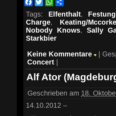
Facebook
Twitter
WhatsApp
Teilen
Tags:
Elfenthalt
,
Festun
Charge
,
Keating/Mccork
Nobody Knows
,
Sally G
Starkbier
Keine Kommentare
| Ges
Concert
|
Alf Ator (Magdebur
Geschrieben am
18. Oktobe
14.10.2012 –